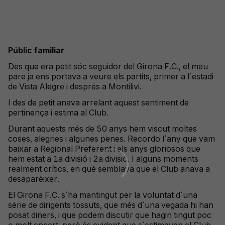
Públic familiar
Des que era petit sóc seguidor del Girona F.C., el meu
pare ja ens portava a veure els partits, primer a l´estadi
de Vista Alegre i després a Montilivi.
I des de petit anava arrelant aquest sentiment de
pertinença i estima al Club.
Durant aquests més de 50 anys hem viscut moltes
coses, alegries i algunes penes. Recordo l´any que vam
baixar a Regional Preferent i els anys gloriosos que
hem estat a 1a divisió i 2a divisió. I alguns moments
realment crítics, en què semblava que el Club anava a
desaparèixer.
El Girona F.C. s´ha mantingut per la voluntat d´una
sèrie de dirigents tossuts, que més d´una vegada hi han
posat diners, i que podem discutir que hagin tingut poc