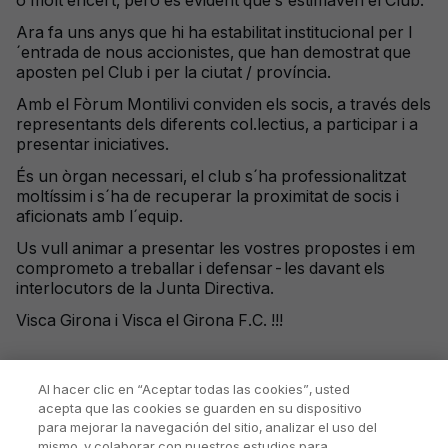
o molt encert, però és evident que s´estimaven el Club.
Ara fa uns anys que hi ha estabilitat institucional per l
´entrada de nous accionistes, que han demostrat que
aposten pel Club i per la ciutat / província.
Amb el Fòrum Montilivi conviden els socis, a través dels
representants dels diferents col.lectius, a participar i a
presentar iniciatives.
És un òrgan necessari, el club s´ha professionalitzat
moltíssim i s´ha de recuperar la proximitat de socis i
aficionats amb l´equip.
Us vull animar a presentar les vostres propostes i em
comprometo a treballar i defensar-les davant els
interlocutors de la Junta Directiva.
Visca Girona i Visca el Girona F.C. !!!
Al hacer clic en “Aceptar todas las cookies”, usted
acepta que las cookies se guarden en su dispositivo
para mejorar la navegación del sitio, analizar el uso del
mismo, y colaborar con nuestros estudios para