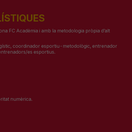
ÍSTI
QUES
na FC Acadèmia i amb la metodologia pròpia d’alt
ístic, coordinador esportiu-metodològic, entrenador
 entrenadors/es esportius.
ioritat numèrica.