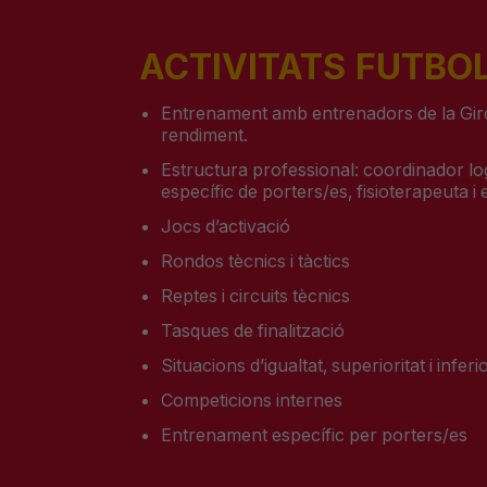
ACTIVITATS
FUTBOL
Entrenament amb entrenadors de la Giro
rendiment.
Estructura professional:
coordinador log
específic de porters/es, fisioterapeuta i
Jocs d’activació
Rondos
tècnics i tàctics
Reptes i circuits tècnics
Tasques de finalització
Situacions d’igualtat, superioritat i infer
Competicions internes
Entrenament específic per porters/es