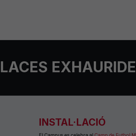
LACES EXHAURID
INSTAL·LACIÓ
El Campus es celebra al
Camp de Futbol Mp