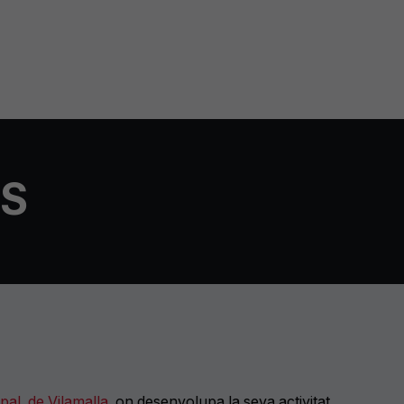
ES
al. de Vilamalla
, on desenvolupa la seva activitat