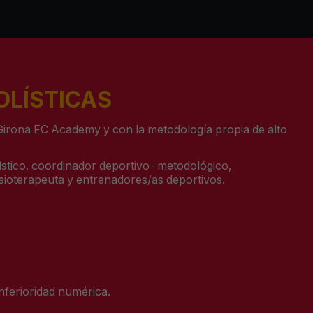
OLÍSTICAS
Girona FC
Academy
y con la
metodología
propia
de alto
ístico
, coordinador
deportivo-metodológico
,
fisioterapeuta y entrenadores/as
deportivos
.
inferioridad numérica.