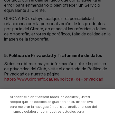
contacto con el Cliente luego que como advierta el
error para enmendarlo o bien ofrecer un Servicio
equivalente al Cliente.
GIRONA FC excluye cualquier responsabilidad
relacionada con la personalización de los productos
por parte del Cliente, en especial las referidas a faltas
de ortografía, errores tipográficos, falta de calidad en la
imagen de la fotografía.
5.
Política de Privacidad y Tratamiento de datos
Si desea obtener mayor información sobre la política
de privacidad del Club, visite el apartado de Política de
Privacidad de nuestra página
https://www.gironafc.cat/es/politica-de-privacida
d
Al hacer clic en “Aceptar todas las cookies”, usted
acepta que las cookies se guarden en su dispositivo
para mejorar la navegación del sitio, analizar el uso del
mismo, y colaborar con nuestros estudios para