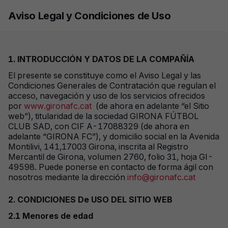
Skip to main content
Aviso Legal y Condiciones de Uso
1. INTRODUCCIÓN Y DATOS DE LA COMPAÑÍA
El presente se constituye como el Aviso Legal y las
Condicion
e
s Generales de Contratación que regulan el
acceso, navegación y uso de los servicios ofrecidos
por
www.gironafc.cat
(de ahora en adelante “el Sitio
web”), titularidad de la sociedad GIRONA FÚTBOL
CLUB SAD, con CIF A-17088329 (de ahora en
adelante “GIRONA FC”), y domicilio social en la Avenida
Montilivi
, 141,17003 Girona, inscrita al Registro
Mercantil de Girona, volumen 2760, folio 31, hoja GI-
49598. Puede ponerse en contacto de forma ágil con
nosotros mediante la dirección
info@gironafc.cat
2.
CONDICIONES De USO DEL SITIO WEB
2.1 Menores de edad