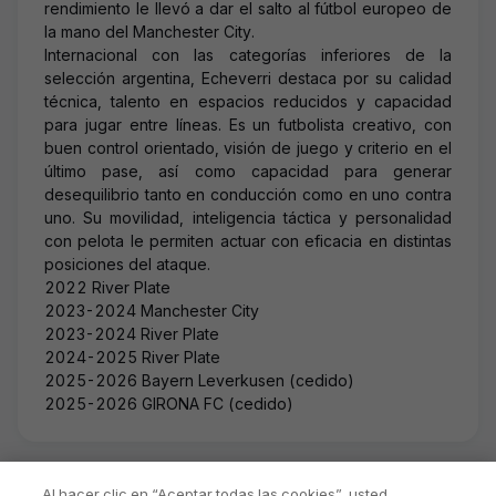
rendimiento le llevó a dar el salto al fútbol europeo de
la mano del Manchester City.
Internacional con las categorías inferiores de la
selección argentina, Echeverri destaca por su calidad
técnica, talento en espacios reducidos y capacidad
para jugar entre líneas. Es un futbolista creativo, con
buen control orientado, visión de juego y criterio en el
último pase, así como capacidad para generar
desequilibrio tanto en conducción como en uno contra
uno. Su movilidad, inteligencia táctica y personalidad
con pelota le permiten actuar con eficacia en distintas
posiciones del ataque.
2022 River Plate
2023-2024 Manchester City
2023-2024 River Plate
2024-2025 River Plate
2025-2026 Bayern Leverkusen (cedido)
2025-2026 GIRONA FC (cedido)
Al hacer clic en “Aceptar todas las cookies”, usted