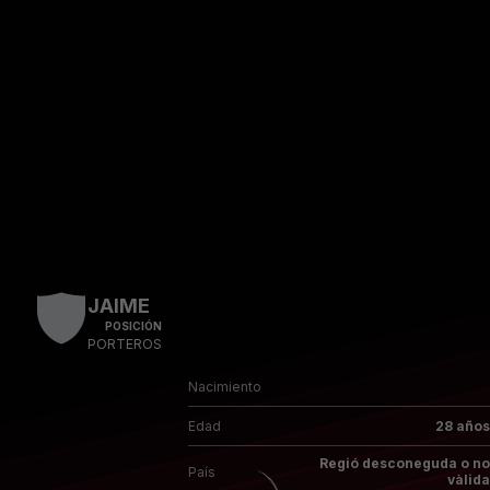
Skip to main content
JAIME
POSICIÓN
PORTEROS
Nacimiento
Edad
28 años
Regió desconeguda o no
País
vàlida