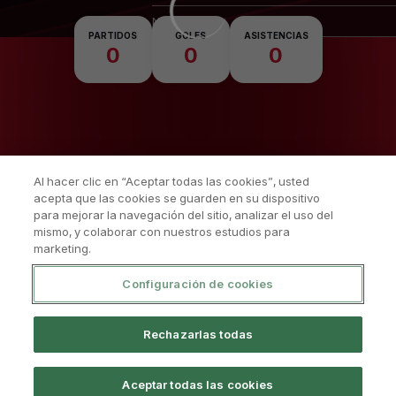
Nacionalidad
PARTIDOS
GOLES
ASISTENCIAS
0
0
0
Al hacer clic en “Aceptar todas las cookies”, usted
acepta que las cookies se guarden en su dispositivo
para mejorar la navegación del sitio, analizar el uso del
mismo, y colaborar con nuestros estudios para
marketing.
Configuración de cookies
Política De Privacidad
Aviso Legal Y Condiciones De Uso
Rechazarlas todas
Política De Cookies
Sistema Interno De Información
PÀGINA OFICIAL © GIRONA FC 2025
Aceptar todas las cookies