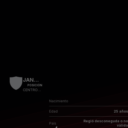
Skip to main content
JANDRO
POSICIÓN
CENTROCAMPISTA
Nacimiento
Edad
25 años
Regió desconeguda o no
País
vàlida