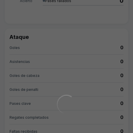
0
Acierto
Pases fallados
Ataque
0
Goles
0
Asistencias
0
Goles de cabeza
0
Goles de penalti
0
Pases clave
0
Regates completados
0
Faltas recibidas