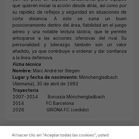
que quieren iniciar la acción desde atrás, así como por
su rapidez de reflejos y seguridad en situaciones de
corta distancia. A esto se suma un buen
posicionamiento dentro del área, fiabilidad en el juego
aéreo y una notable lectura táctica, que le permite
anticiparse a las acciones ofensivas del rival. Su
personalidad y liderazgo también son un valor
añadido, ya que contribuye a ordenar y dar confianza
a la línea defensiva.
Ficha técnica
Nombre:
Marc André ter Stegen
Lugar y fecha de nacimiento:
Mönchengladbach
(Alemania), 30 de abril de 1992
Trayectoria
2007-2014 Borussia Mönchengladbach
2014 FC Barcelona
2026 GIRONA FC (cedido)
Al hacer clic en “Aceptar todas las cookies”, usted