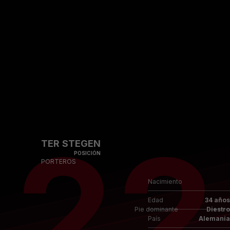
Skip to main content
22
TER STEGEN
POSICIÓN
PORTEROS
Nacimiento
Edad
34 años
Pie dominante
Diestro
País
Alemania