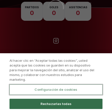
Nacionalidad
PARTIDOS
GOLES
ASISTENCIAS
0
0
0
Al hacer clic en “Aceptar todas las cookies”, usted
acepta que las cookies se guarden en su dispositivo
para mejorar la navegación del sitio, analizar el uso del
mismo, y colaborar con nuestros estudios para
marketing.
Configuración de cookies
Política De Privacidad
Aviso Legal Y Condiciones De Uso
Rechazarlas todas
Política De Cookies
Sistema Interno De Información