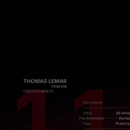
Skip to main content
11
THOMAS LEMAR
POSICIÓN
CENTROCAPISTA
Nacimiento
Edad
30 años
Pie dominante
Zurdo
País
Francia