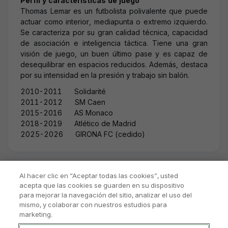
Perfil y características de juego
Thomas Lemar es un futbolista polivalente que puede
actuar como interior, mediapunta o extremo izquierdo.
Se caracteriza por su gran calidad técnica, capacidad
de asociación e inteligencia táctica. Tiene una gran
visión de juego, un buen último pase y es capaz de
desequilibrar en espacios reducidos. Además, destaca
por su intensidad en la presión y trabajo sin balón.
2010-2011
Solidarité
2011-2012 SM Caen
2015-2016
AS
Monaco
2018-2019
Atlético de Madrid
2025-2026 GIRONA FC (cedido)
Al hacer clic en “Aceptar todas las cookies”, usted
acepta que las cookies se guarden en su dispositivo
para mejorar la navegación del sitio, analizar el uso del
mismo, y colaborar con nuestros estudios para
marketing.