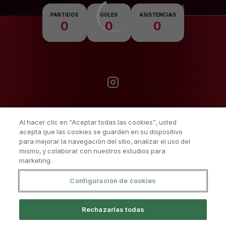
Nacionalidad
PARTIDOS
GOLES
ASISTENCIAS
0
0
0
Al hacer clic en “Aceptar todas las cookies”, usted
acepta que las cookies se guarden en su dispositivo
para mejorar la navegación del sitio, analizar el uso del
mismo, y colaborar con nuestros estudios para
marketing.
Configuración de cookies
Política De Privacidad
Aviso Legal Y Condiciones De Uso
Rechazarlas todas
Política De Cookies
Sistema Interno De Información