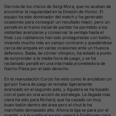
Derrota de los chicos de Sergi Mora, que no acaban de
encontrar la regularidad en la División de Honor. El
equipo ha sido dominador del match y ha generado
ocasiones para conseguir un resultado mejor, pero un
penalti en el tramo inicial de partido ha permitido a los
visitantes avanzarse y conservar la ventaja hasta el
final. Los rojiblancos han sido protagonistas con balón,
viviendo mucho más en campo contrario y quedándose
cerca del empate en varias ocasiones ante un Huesca
defensivo. Badia, de córner olímpico, ha estado a punto
de sorprender a la media hora de juego, y se ha
reclamado penalti en una internada prometedora de
Nacho Plaza por el lado derecho.
En la reanudación Curcio ha visto como le anulaban un
gol por fuera de juego al rematar ligeramente
avanzado en el segundo palo, y Aguilera se ha topado
con el palo en una acción de estrategia. La llegada más
clara ha sido para Richard, que ha cazado un muy
buen balón dentro del área pero el chut le ha
marchado demasiado alto. Ahora la liga se para por el
puente, y a la vuelta el equipo viajará a Eindhoven para