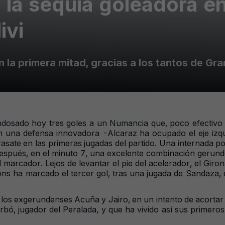
n la sequía goleadora 
ivi
 la primera mitad, gracias a los tantos de Gran
dosado hoy tres goles a un Numancia que, poco efectivo e
n una defensa innovadora -Alcaraz ha ocupado el eje izqui
sate en las primeras jugadas del partido. Una internada p
spués, en el minuto 7, una excelente combinación gerunden
 marcador. Lejos de levantar el pie del acelerador, el Gir
ns ha marcado el tercer gol, tras una jugada de Sandaza, q
 a los exgerundenses Acuña y Jairo, en un intento de acortar
ó, jugador del Peralada, y que ha vivido así sus primeros