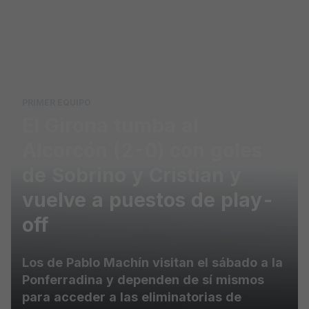
Skip to main content
PRIMER EQUIPO
El Girona tumba al
Alcorcón (2-0) con goles
de Sobrino y Cristian y
vuelve a puestos de play-
off
Los de Pablo Machín visitan el sábado a la
Ponferradina y dependen de sí mismos
para acceder a las eliminatorias de