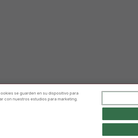
 cookies se guarden en su dispositivo para
orar con nuestros estudios para marketing.
ad
Aviso Legal Y Condiciones De Uso
Política De Cookies
Sistema Int