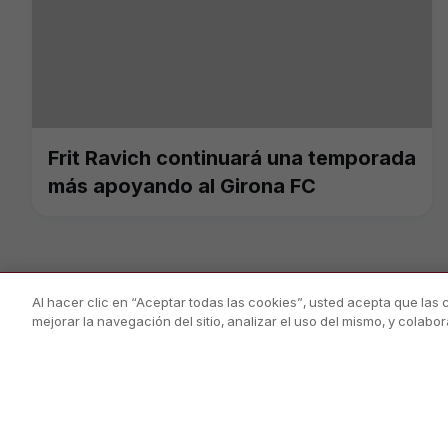
Frit Ravich continuará una temporada
más apoyando al Girona FC
Al hacer clic en “Aceptar todas las cookies”, usted acepta que las
mejorar la navegación del sitio, analizar el uso del mismo, y colab
PÀGINA OFICIAL © GIRONA FC 2025
Política De Privacid