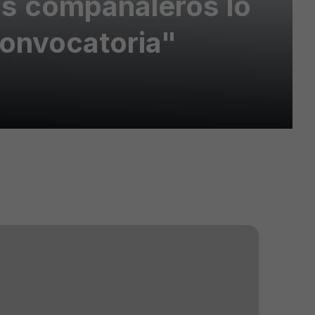
us compañaleros lo
convocatoria"