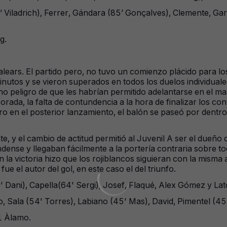
’ Viladrich), Ferrer, Gándara (85’ Gonçalves), Clemente, Ga
g.
 Balears. El partido pero, no tuvo un comienzo plácido para lo
utos y se vieron superados en todos los duelos individuales 
ho peligro de que les habrían permitido adelantarse en el ma
ada, la falta de contundencia a la hora de finalizar los con
 en el posterior lanzamiento, el balón se paseó por dentro 
 y el cambio de actitud permitió al Juvenil A ser el dueño 
dense y llegaban fácilmente a la portería contraria sobre to
a victoria hizo que los rojiblancos siguieran con la misma ac
e el autor del gol, en este caso el del triunfo.
90' Dani), Capella(64' Sergi), Josef, Flaqué, Alex Gómez y La
, Sala (54' Torres), Labiano (45' Mas), David, Pimentel (45'
1 Àlamo.