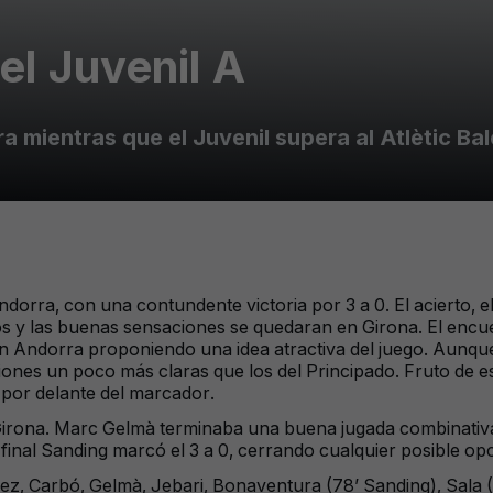
 el Juvenil A
a mientras que el Juvenil supera al Atlètic Bal
Andorra, con una contundente victoria por 3 a 0. El acierto, 
tos y las buenas sensaciones se quedaran en Girona. El en
un Andorra proponiendo una idea atractiva del juego. Aunque
ones un poco más claras que los del Principado. Fruto de est
 por delante del marcador.
irona. Marc Gelmà terminaba una buena jugada combinativa 
 final Sanding marcó el 3 a 0, cerrando cualquier posible o
ópez, Carbó, Gelmà, Jebari, Bonaventura (78’ Sanding), Sala 