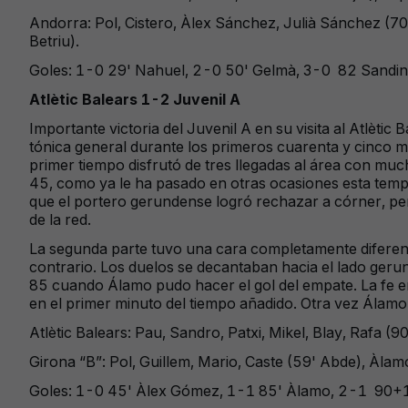
Andorra: Pol, Cistero, Àlex Sánchez, Julià Sánchez (70
Betriu).
Goles: 1-0 29' Nahuel, 2-0 50' Gelmà, 3-0 82 Sandin
Atlètic Balears 1-2 Juvenil A
Importante victoria del Juvenil A en su visita al Atlètic
tónica general durante los primeros cuarenta y cinco min
primer tiempo disfrutó de tres llegadas al área con muc
45, como ya le ha pasado en otras ocasiones esta tempor
que el portero gerundense logró rechazar a córner, pero
de la red.
La segunda parte tuvo una cara completamente diferente,
contrario. Los duelos se decantaban hacia el lado gerun
85 cuando Álamo pudo hacer el gol del empate. La fe en l
en el primer minuto del tiempo añadido. Otra vez Álamo fu
Atlètic Balears: Pau, Sandro, Patxi, Mikel, Blay, Rafa (
Girona “B”: Pol, Guillem, Mario, Caste (59' Abde), Àlamo
Goles: 1-0 45' Àlex Gómez, 1-1 85' Àlamo, 2-1 90+