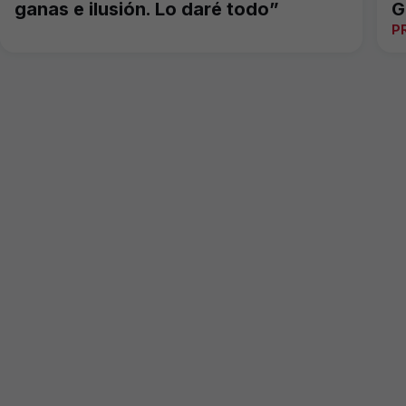
ganas e ilusión. Lo daré todo”
G
P