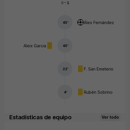
-
0
1
Álex Fernández
45
’
Aleix Garcia
45
’
F. San Emeterio
22
’
Rubén Sobrino
4
’
Estadísticas de equipo
Ver todo