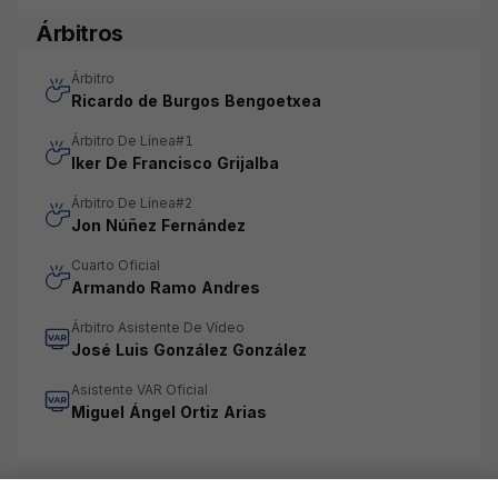
Árbitros
Árbitro
Ricardo de Burgos Bengoetxea
Árbitro De Línea#1
Iker De Francisco Grijalba
Árbitro De Línea#2
Jon Núñez Fernández
Cuarto Oficial
Armando Ramo Andres
Árbitro Asistente De Vídeo
José Luis González González
Asistente VAR Oficial
Miguel Ángel Ortiz Arias