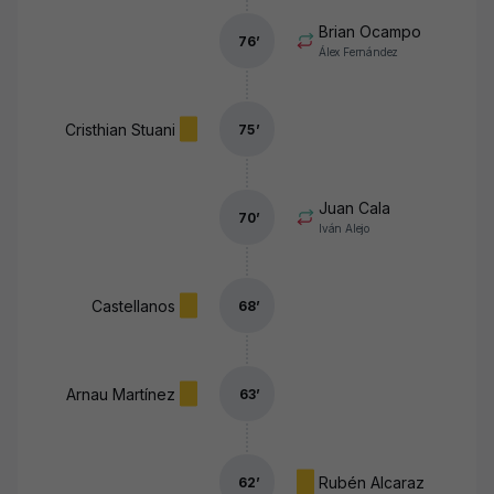
Brian Ocampo
76
’
Álex Fernández
Cristhian Stuani
75
’
Juan Cala
70
’
Iván Alejo
Castellanos
68
’
Arnau Martínez
63
’
Rubén Alcaraz
62
’