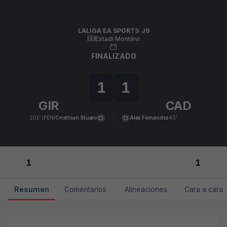
Skip to main content
LALIGA EA SPORTS
|
J9
|
Cádiz CF
-
Girona FC
|
LALIGA EA SPORTS
J9
Estadi Montilivi
FINALIZADO
1
1
GIR
CAD
101’ (PEN)
Cristhian Stuani
Álex Fernández
45’
1
1
Resumen
Comentarios
Alineaciones
Cara a cara