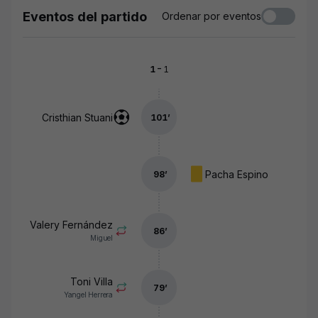
Eventos del partido
Ordenar por eventos
-
1
1
Cristhian Stuani
101
’
Pacha Espino
98
’
Valery Fernández
86
’
Miguel
Toni Villa
79
’
Yangel Herrera