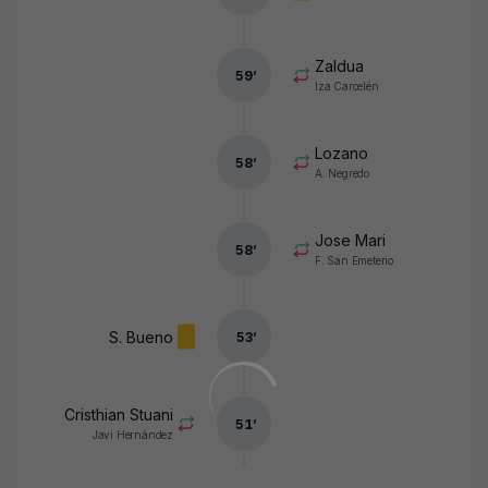
Zaldua
59
’
Iza Carcelén
Lozano
58
’
A. Negredo
Jose Mari
58
’
F. San Emeterio
S. Bueno
53
’
Cristhian Stuani
51
’
Javi Hernández