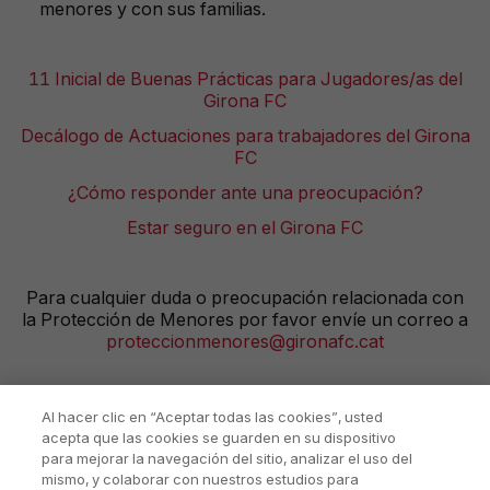
menores y con sus familias.
11 Inicial de Buenas Prácticas para Jugadores/as del
Girona FC
Decálogo de Actuaciones para trabajadores del Girona
FC
¿Cómo responder ante una preocupación?
Estar seguro en el Girona FC
Para cualquier duda o preocupación relacionada con
la Protección de Menores por favor envíe un correo a
proteccionmenores@gironafc.cat
Al hacer clic en “Aceptar todas las cookies”, usted
acepta que las cookies se guarden en su dispositivo
para mejorar la navegación del sitio, analizar el uso del
mismo, y colaborar con nuestros estudios para