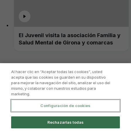
El Juvenil visita la asociación Familia y
Salud Mental de Girona y comarcas
Al hacer clic en “Aceptar todas las cookies”, usted
acepta que las cookies se guarden en su dispositivo
para mejorar la navegación del sitio, analizar el uso del
mismo, y colaborar con nuestros estudios para
marketing.
Configuración de cookies
Política De Privacidad
Aviso Legal Y Condiciones De Uso
Rechazarlas todas
Política De Cookies