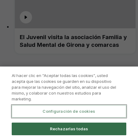
El Juvenil visita la asociación Familia y
Salud Mental de Girona y comarcas
Al hacer clic en “Aceptar todas las cookies”, usted
acepta que las cookies se guarden en su dispositivo
para mejorar la navegación del sitio, analizar el uso del
mismo, y colaborar con nuestros estudios para
marketing.
Configuración de cookies
Política De Privacidad
Aviso Legal Y Condiciones De Uso
Rechazarlas todas
Política De Cookies