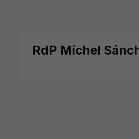
RdP Míchel Sánche