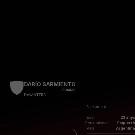
Skip to main content
DARÍO SARMIENTO
POSICIÓ
DAVANTERS
Naixement
Edat
23 anys
Peu dominant
Esquerrà
País
Argentina