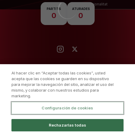
Nacionalitat
PARTITS
ATURADES
0
0
Al hacer clic en “Aceptar todas las cookies”, usted
acepta que las cookies se guarden en su dispositivo
para mejorar la navegación del sitio, analizar el uso del
mismo, y colaborar con nuestros estudios para
marketing.
Configuración de cookies
Política De Privacitat
Avís Legal I Condicions D'Ús
Rechazarlas todas
Política De Cookies
Sistema Intern D’informació