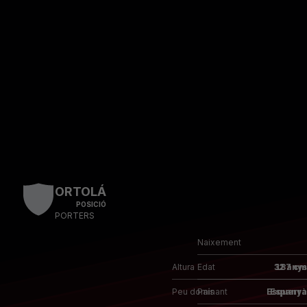
Skip to main content
ORTOLÁ
POSICIÓ
PORTERS
Naixement
Altura
187 cm
Edat
32 anys
Peu dominant
Esquerrà
País
Espanya