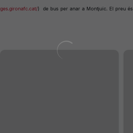
tges.gironafc.cat/
)
de bus per anar a Montjuïc. El preu és 