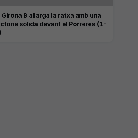
l Girona B allarga la ratxa amb una
ictòria sòlida davant el Porreres (1-
)