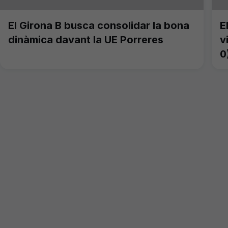
El Girona B busca consolidar la bona
E
dinàmica davant la UE Porreres
v
0