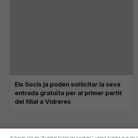
Els Socis ja poden sol·licitar la seva
entrada gratuïta per al primer partit
del filial a Vidreres
Al hacer clic en “Aceptar todas las cookies”, usted acepta que las