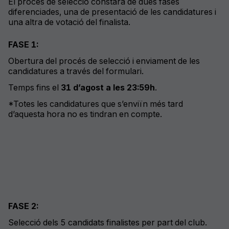
El procés de selecció constarà de dues fases
diferenciades, una de presentació de les candidatures i
una altra de votació del finalista.
FASE 1:
Obertura del
procés
de
selecció
i
enviament
de les
candidatures
a través del
formulari
.
Temps
fins
el
31
d
’agost
a les 23:59h
.
*Totes les
candidatures
que
s’env
iï
n
més
tard
d’aquesta
hora no es
tindran
en
compte
.
FASE 2:
Selecció
dels
5
candidats
finalistes
per
part
del club.