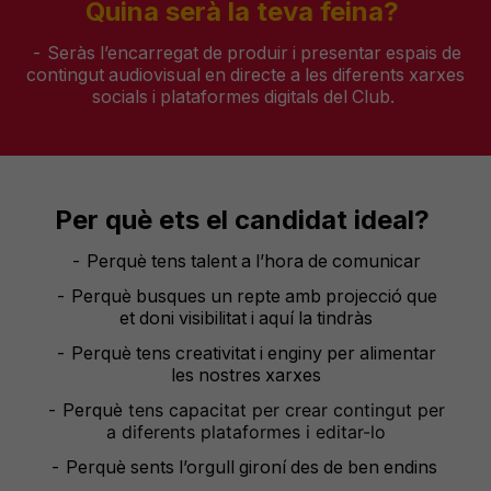
Quina
ser
à
la
te
va
feina
?
-
Ser
às
l’encarregat
de
produir
i presentar
espais
de
contingut
audiovisual en directe a les
diferents
xar
xes
socials
i
plataformes
digitals
del Club.
Per
què
ets
el
candidat
ideal?
- Perquè
tens
t
alent
a
l’hora
de comunicar
- Perquè
busques u
n repte
a
mb
p
rojecció
que
et
d
oni
v
isibilitat
i aquí la
t
indràs
- Perquè
tens
c
reativitat
i
e
ngin
y
per alimentar
les
nostres
xarxes
- Perquè
tens
c
apacitat
per crear
contingut
per
a
diferents
plataformes
i
editar-lo
- Perquè
sents
l’orgull
gironí
des de ben
endins