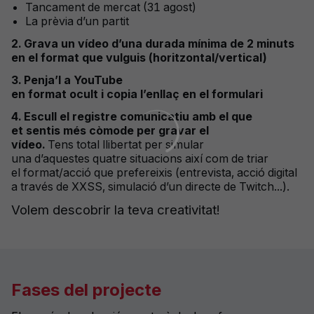
Tancament
de
mercat
(31
agost
)
La
prèvia
d’un
partit
2. Grava un vídeo
d’una
durada
mínim
a de
2
minuts
en el
format
que
vulguis
(
horitzontal
/vertical)
3.
Penja’l
a YouTube
en
format
ocult
i
copia
l’enllaç
en el
formulari
4. Escull
el registre
comunicatiu
amb
el que
et
sentis
més
còmode
per gravar el
vídeo
.
Tens
total
llibertat
per simular
una
d’aquestes
quatre
situacions
així
com
de triar
el
format
/
acció
que
prefereixis
(entrevista,
acció
digital
a través de XXSS,
simulació
d’un
directe de
Twitch
..
.
).
Volem
descobrir
la
teva
creativitat!
Fases del projecte