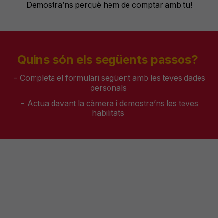
Demostra’ns
perquè
hem
de
comptar
amb
tu
!
Quins
són
els
següents
passos
?
- Completa el
formulari
següent
amb
les teves dades
personals
-
Actua
davant
la
càmera
i
demostra’ns
les teves
habilitats