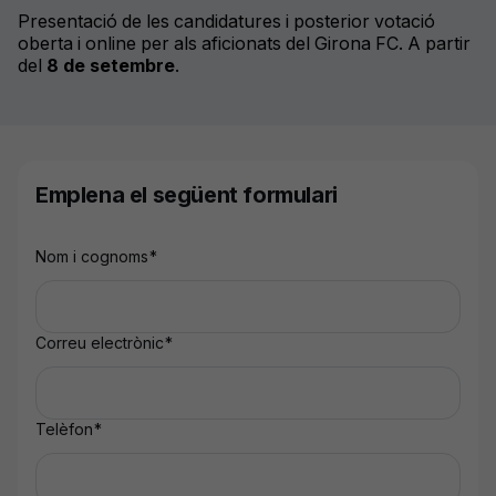
Presentació
de les
candidatures
i posterior
v
otació
oberta
i online
per
als
aficionats
del Girona FC.
A partir
del
8 de
setembre
.
Emplena el següent formulari
Nom i cognoms
*
Correu electrònic
*
Telèfon
*