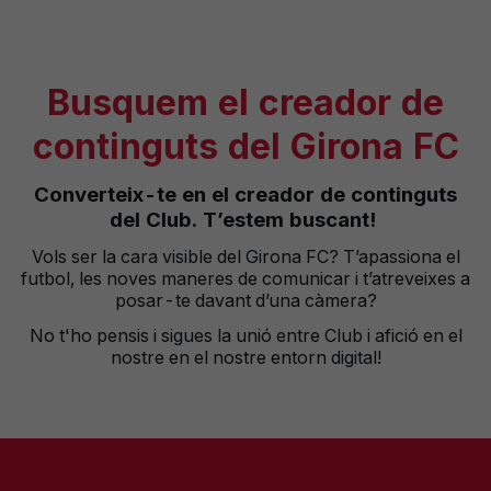
Busquem
el
creador de
continguts
del Girona FC
Converteix
-te en el creador de
continguts
del Club.
T’estem
buscant
!
Vols
ser la cara visible del Girona FC?
T’apassion
a
el
futbol, les noves
maneres
de comunicar i
t’atreveixes
a
posar-te
davant
d’una
càmera
?
No t'ho pensis i sigues la unió entre Club i afició en el
nostre en el nostre entorn digital
!