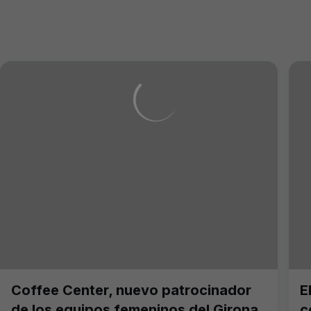
Coffee Center, nuevo patrocinador
E
de los equipos femeninos del Girona
c