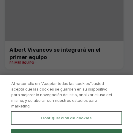
Albert Vivancos se integrará en el
primer equipo
PRIMER EQUIPO
Al hacer clic en “Aceptar todas las cookies”, usted
acepta que las cookies se guarden en su dispositivo
para mejorar la navegación del sitio, analizar el uso del
mismo, y colaborar con nuestros estudios para
marketing.
Configuración de cookies
Política De Privacidad
Aviso Legal Y Condiciones De Uso