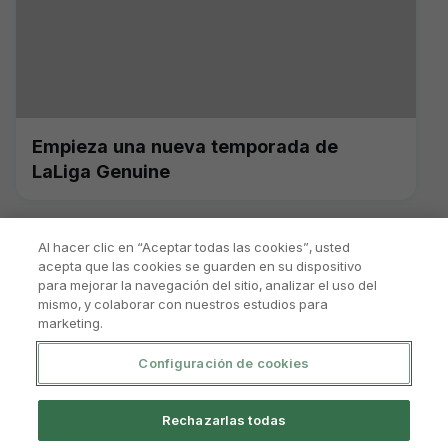
Empieza una nueva temporada de
LaLiga Genuine
Al hacer clic en “Aceptar todas las cookies”, usted
acepta que las cookies se guarden en su dispositivo
para mejorar la navegación del sitio, analizar el uso del
mismo, y colaborar con nuestros estudios para
marketing.
Configuración de cookies
Política De Privacidad
Aviso Legal Y Condiciones De Uso
Rechazarlas todas
Política De Cookies