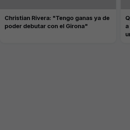
Christian Rivera: "Tengo ganas ya de
Q
poder debutar con el Girona"
a
u
m
o