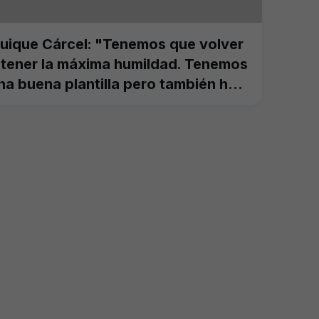
uique Cárcel: "Tenemos que volver
 tener la máxima humildad. Tenemos
na buena plantilla pero también hay
uchos equipos con el mismo
bjetivo"