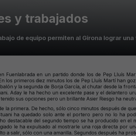
tes y trabajados
abajo de equipo permiten al Girona lograr una
 en Fuenlabrada en un partido donde los de Pep Lluís Ma
 los primeros diez minutos los de Pep Lluís Martí han gozad
balón y la segunda de Borja García, al chutar desde la fron
Stuani. Aday le ha hecho un excelente pase y el delantero u
a tenido sus opciones pero un brillante Asier Riesgo ha neu
e la primera. De hecho, sólo cinco minutos después de que el
 Stuani ha quedado solo ante el portero pero no lo ha po
ho destacable del segundo tiempo se ha producido en el mi
iado le ha expulsado al mostrarle una roja directa por una
elto a salir, sólo con una amarilla. Segundos después ha prot