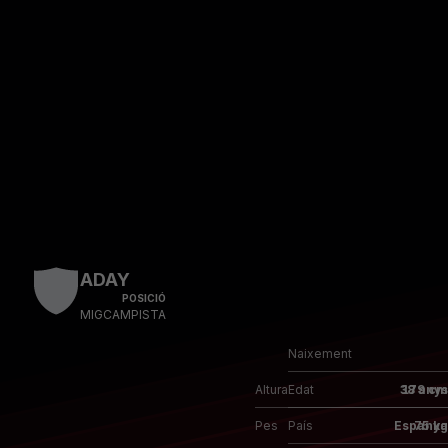
Skip to main content
ADAY
POSICIÓ
MIGCAMPISTA
Naixement
Altura
179 cm
Edat
38 anys
Pes
75 kg
País
Espanya