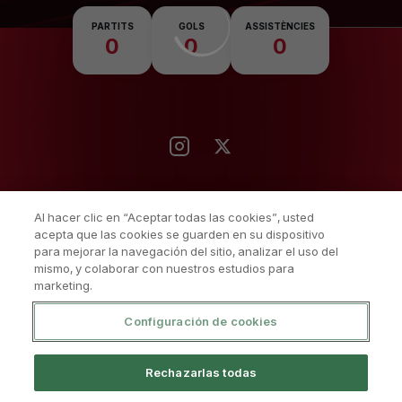
Nacionalitat
PARTITS
GOLS
ASSISTÈNCIES
0
0
0
Al hacer clic en “Aceptar todas las cookies”, usted
acepta que las cookies se guarden en su dispositivo
para mejorar la navegación del sitio, analizar el uso del
mismo, y colaborar con nuestros estudios para
marketing.
Configuración de cookies
Política De Privacitat
Avís Legal I Condicions D'Ús
Rechazarlas todas
Política De Cookies
Sistema Intern D’informació