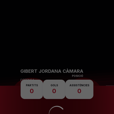
Skip to main content
26
GIBERT JORDANA CÀMARA
POSICIÓ
DEFENSA
PARTITS
GOLS
ASSISTÈNCIES
0
0
0