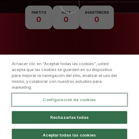
Nacionalitat
PARTITS
GOLS
ASSISTÈNCIES
0
0
0
Al hacer clic en “Aceptar todas las cookies”, usted
acepta que las cookies se guarden en su dispositivo
para mejorar la navegación del sitio, analizar el uso del
mismo, y colaborar con nuestros estudios para
marketing.
Configuración de cookies
Política De Privacitat
Avís Legal I Condicions D'Ús
Rechazarlas todas
Política De Cookies
Sistema Intern D’informació
PÀGINA OFICIAL © GIRONA FC 2026
Aceptar todas las cookies