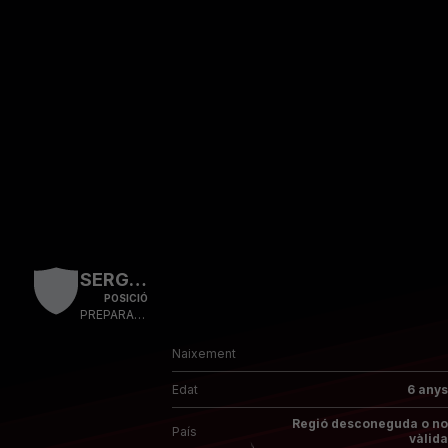
Skip to main content
SERGIO PARDO
POSICIÓ
PREPARADOR FÍSIC
Naixement
Edat
6 anys
Regió desconeguda o no
País
vàlida