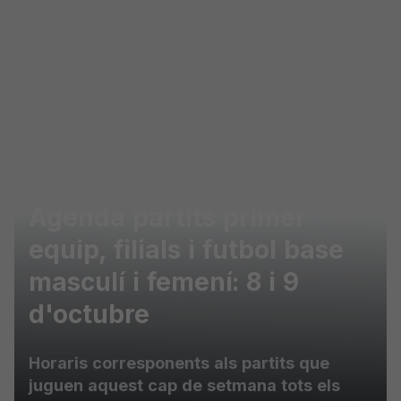
Skip to main content
Agenda partits primer
equip, filials i futbol base
masculí i femení: 8 i 9
d'octubre
Horaris corresponents als partits que
juguen aquest cap de setmana tots els