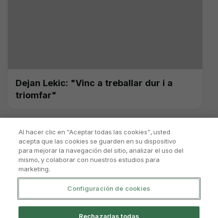
Dejan Lekic: "Vinc a treballar dur i a
triomfar"
Al hacer clic en “Aceptar todas las cookies”, usted
acepta que las cookies se guarden en su dispositivo
para mejorar la navegación del sitio, analizar el uso del
mismo, y colaborar con nuestros estudios para
marketing.
Configuración de cookies
Política De Privacitat
Avís Legal I Condicions D'Ús
Rechazarlas todas