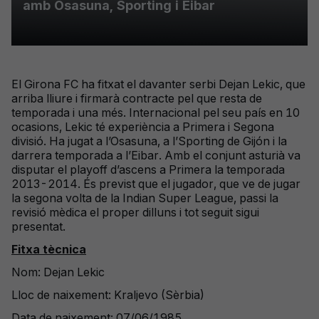
amb Osasuna, Sporting i Eibar
El Girona FC ha fitxat el davanter serbi Dejan Lekic, que
arriba lliure i firmarà contracte pel que resta de
temporada i una més. Internacional pel seu país en 10
ocasions, Lekic té experiència a Primera i Segona
divisió. Ha jugat a l’Osasuna, a l’Sporting de Gijón i la
darrera temporada a l’Eibar. Amb el conjunt asturià va
disputar el playoff d’ascens a Primera la temporada
2013-2014. És previst que el jugador, que ve de jugar
la segona volta de la Indian Super League, passi la
revisió mèdica el proper dilluns i tot seguit sigui
presentat.
Fitxa tècnica
Nom: Dejan Lekic
Lloc de naixement: Kraljevo (Sèrbia)
Data de naixement: 07/06/1985