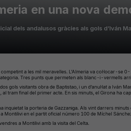
Almeria en una nova dem
cial dels andalusos gràcies als gols d’Iván Ma
 competint a les mil meravelles. L’Almeria va col·locar-se 0-
ategoria. Tres punts que permeten als blanc-i-vermells arriba
 gols visitants obra de Baptistao, i un d’anul·lat a Iván Martín
os, al tram final del primer acte. En sis minuts, el Girona ha c
a inquietat la porteria de Gazzaniga. Als vint darrers minuts 
 a Montilivi en el partit oficial número 100 de Míchel Sánc
ndres a Montilivi amb la visita del Celta.