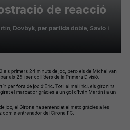
ostració de reacció
rtín, Dovbyk, per partida doble, Savio i
2 als primers 24 minuts de joc, però els de Míchel van
r als 25 i ser col·líders de la Primera Divisió.
 per fora de joc d’Eric. Tot i el mal inici, els gironins
apgirat el marcador gràcies a un gol d’Iván Martín i a un
de joc, el Girona ha sentenciat el matx gràcies a les
hez com a entrenador del Girona FC.