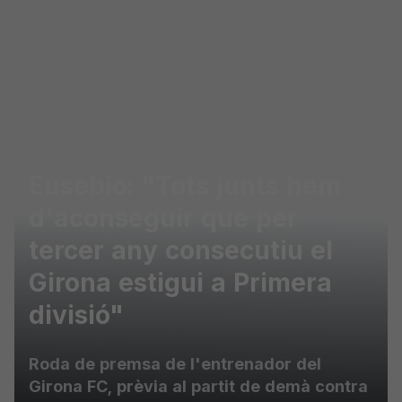
Skip to main content
Eusebio: "Tots junts hem
d'aconseguir que per
tercer any consecutiu el
Girona estigui a Primera
divisió"
Roda de premsa de l'entrenador del
Girona FC, prèvia al partit de demà contra