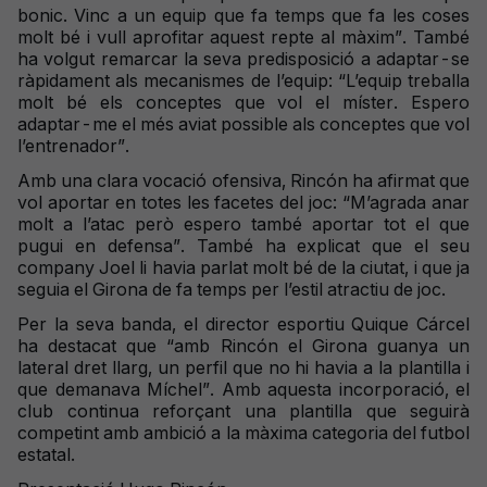
bonic. Vinc a un equip que fa temps que fa les coses
molt bé i vull aprofitar aquest repte al màxim”. També
ha volgut remarcar la seva predisposició a adaptar-se
ràpidament als mecanismes de l’equip: “L’equip treballa
molt bé els conceptes que vol el míster. Espero
adaptar-me el més aviat possible als conceptes que vol
l’entrenador”.
Amb una clara vocació ofensiva, Rincón ha afirmat que
vol aportar en totes les facetes del joc: “M’agrada anar
molt a l’atac però espero també aportar tot el que
pugui en defensa”. També ha explicat que el seu
company Joel li havia parlat molt bé de la ciutat, i que ja
seguia el Girona de fa temps per l’estil atractiu de joc.
Per la seva banda, el director esportiu Quique Cárcel
ha destacat que “amb Rincón el Girona guanya un
lateral dret llarg, un perfil que no hi havia a la plantilla i
que demanava Míchel”. Amb aquesta incorporació, el
club continua reforçant una plantilla que seguirà
competint amb ambició a la màxima categoria del futbol
estatal.