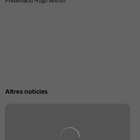
Presentació Hugo Rincón
+
9
Altres noticies