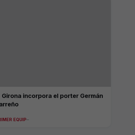
l Girona incorpora el porter Germán
arreño
RIMER EQUIP