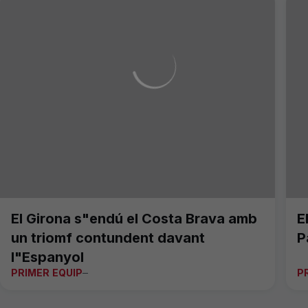
El Girona s"endú el Costa Brava amb
E
un triomf contundent davant
P
l"Espanyol
PRIMER EQUIP
P