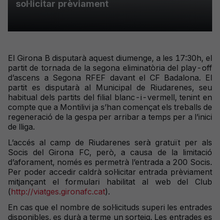
sol·licitar prèviament
El Girona B disputarà aquest diumenge, a les 17:30h, el
partit de tornada de la segona eliminatòria del play-off
d’ascens a Segona RFEF davant el CF Badalona. El
partit es disputarà al Municipal de Riudarenes, seu
habitual dels partits del filial blanc-i-vermell, tenint en
compte que a Montilivi ja s’han començat els treballs de
regeneració de la gespa per arribar a temps per a l’inici
de lliga.
L’accés al camp de Riudarenes serà gratuït per als
Socis del Girona FC, però, a causa de la limitació
d’aforament, només es permetrà l’entrada a 200 Socis.
Per poder accedir caldrà sol·licitar entrada prèviament
mitjançant el formulari habilitat al web del Club
(
http://viatges.gironafc.cat
).
En cas que el nombre de sol·licituds superi les entrades
disponibles, es durà a terme un sorteig. Les entrades es