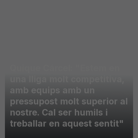
Skip to main content
Quique Cárcel: "Estem en
una lliga molt competitiva,
amb equips amb un
pressupost molt superior al
nostre. Cal ser humils i
treballar en aquest sentit"