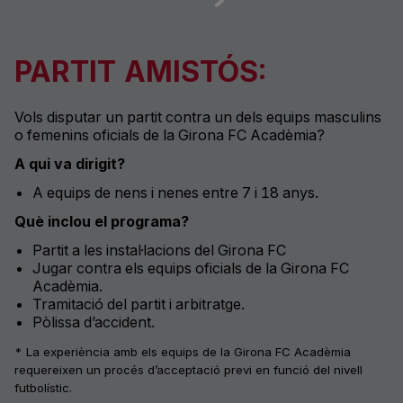
PARTIT AMISTÓS
:
Vols disputar un partit contra un dels equips masculins
o femenins oficials de la Girona FC
Acadèmia?
A qui va dirigit?
A equips de nens i nenes
entre
7
i
18 anys.
Què inclou el programa?
Partit a les instal·lacions del Girona FC
Jugar
contra els equips oficials de la Girona FC
Acadèmia.
Tramitació del partit i arbitratge.
Pòlissa d’accident.
* La experiència amb els equips de la Girona FC Acadèmia
requereixen un procés d’acceptació previ en funció del nivell
futbolístic.