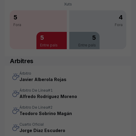
Xuts
5
4
Fora
Fora
5
5
Entre pals
Entre pals
Arbitres
Árbitro
Javier Alberola Rojas
Árbitro De Línea#1
Alfredo Rodríguez Moreno
Árbitro De Línea#2
Teodoro Sobrino Magán
Cuarto Oficial
Jorge Díaz Escudero