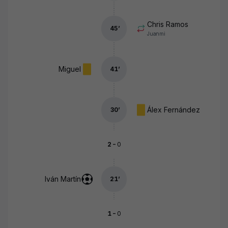
Chris Ramos
45
’
Juanmi
Miguel
41
’
Álex Fernández
30
’
-
2
0
Iván Martín
21
’
-
1
0