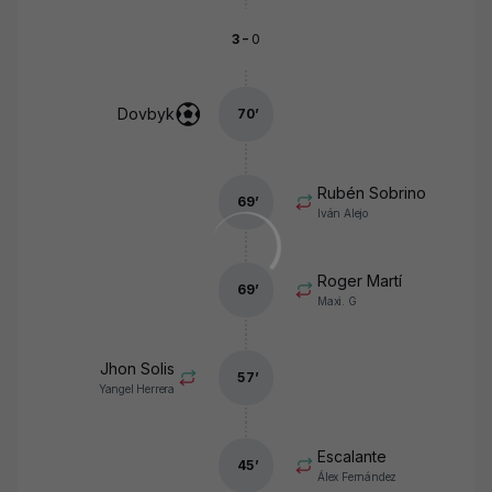
-
3
0
Dovbyk
70
’
Rubén Sobrino
69
’
Iván Alejo
Roger Martí
69
’
Maxi. G
Jhon Solis
57
’
Yangel Herrera
Escalante
45
’
Álex Fernández