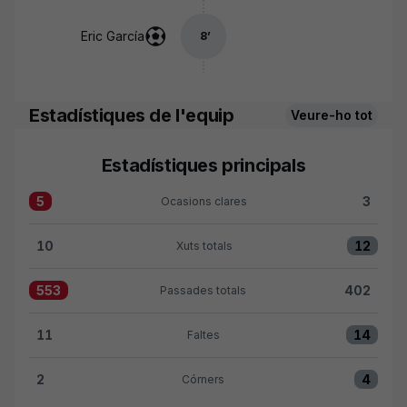
Eric García
8
’
Estadístiques de l'equip
Veure-ho tot
Estadístiques principals
5
3
Ocasions clares
Ocasions clares:Girona FC 5 versus Cádiz CF 3
10
12
Xuts totals
Xuts totals:Girona FC 10 versus Cádiz CF 12
553
402
Passades totals
Passades totals:Girona FC 553 versus Cádiz CF 402
11
14
Faltes
Faltes:Girona FC 11 versus Cádiz CF 14
2
4
Córners
Córners:Girona FC 2 versus Cádiz CF 4