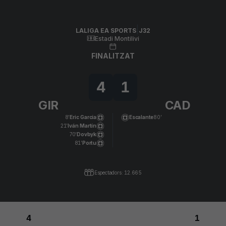
Skip to main content
LALIGA EA SPORTS
|
J32
|
Cádiz CF
-
Girona FC
|
LALIGA EA SPORTS
J32
Estadi Montilivi
FINALITZAT
4
1
GIR
CAD
8’
Eric García
Escalante
80’
21’
Iván Martín
70’
Dovbyk
81’
Portu
Espectadors: 12.665
4
1