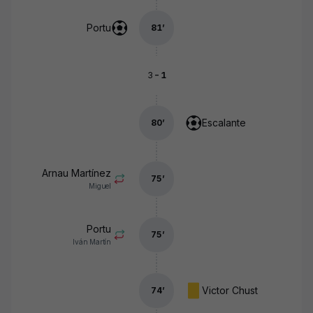
Portu
81
’
-
3
1
Escalante
80
’
Arnau Martínez
75
’
Miguel
Portu
75
’
Iván Martín
Victor Chust
74
’