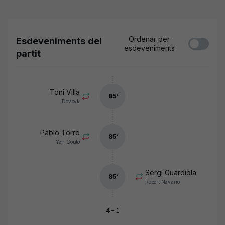
Ordenar per
Esdeveniments del
esdeveniments
partit
Toni Villa
85
’
Dovbyk
Pablo Torre
85
’
Yan Couto
Sergi Guardiola
85
’
Robert Navarro
-
4
1