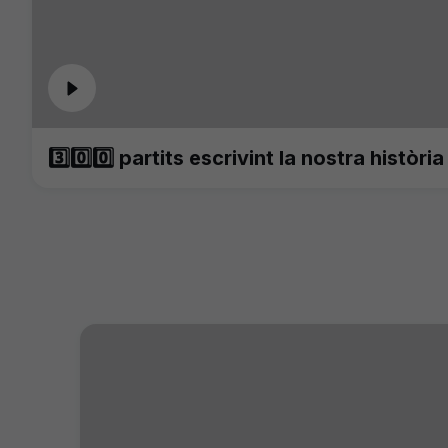
3️⃣0️⃣0️⃣ partits escrivint la nostra història