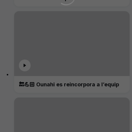
🔙💪🏻 Ounahi es reincorpora a l’equip