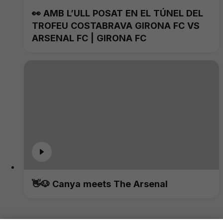
👀 AMB L’ULL POSAT EN EL TÚNEL DEL
TROFEU COSTABRAVA GIRONA FC VS
ARSENAL FC | GIRONA FC
👋🐶 Canya meets The Arsenal