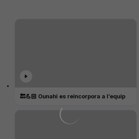
🔙💪🏻 Ounahi es reincorpora a l’equip