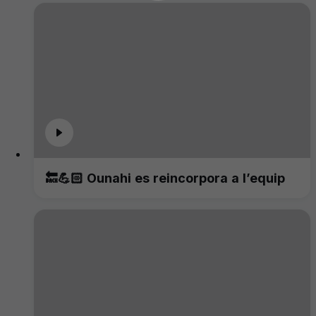
🔙💪🏻 Ounahi es reincorpora a l’equip