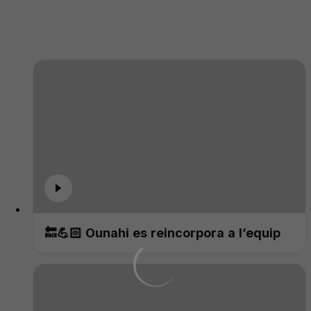
🔙💪🏻 Ounahi es reincorpora a l’equip