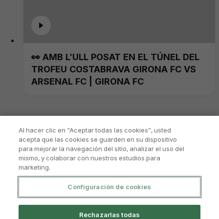
👀 AMB L’ULL POSAT EN EL TÚNEL DEL
TROFEU COSTABRAVA GIRONA FC VS
ARSENAL FC | GIRONA FC
Al hacer clic en “Aceptar todas las cookies”, usted
acepta que las cookies se guarden en su dispositivo
para mejorar la navegación del sitio, analizar el uso del
mismo, y colaborar con nuestros estudios para
marketing.
Configuración de cookies
Política De Privacitat
Avís Legal I Condicions D'Ús
Rechazarlas todas