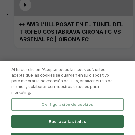
👀 AMB L’ULL POSAT EN EL TÚNEL DEL
TROFEU COSTABRAVA GIRONA FC VS
ARSENAL FC | GIRONA FC
Al hacer clic en “Aceptar todas las cookies”, usted
acepta que las cookies se guarden en su dispositivo
para mejorar la navegación del sitio, analizar el uso del
mismo, y colaborar con nuestros estudios para
marketing.
Configuración de cookies
Política De Privacitat
Avís Legal I Condicions D'Ús
Rechazarlas todas
Política De Cookies
Sistema Intern D’informació